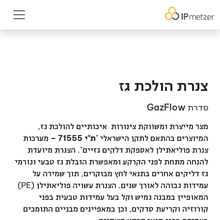
צנרת הולכת גז
סדרת GazFlow
מצר מייצרת ומשווקת צינורות איכותיים להולכת גז,
המיוצרים בהתאם לתקן הישראלי "
ת"י 71555 –
מערכות
צנרת פוליאתילן לאספקת דלקים גזיים". הצנרת מיועדת
להנחה מתחת לפני הקרקע ומאפשרת הובלת גז טבעי וגורמי
גז דליקים אחרים בתנאי לחץ מבוקרים, תוך שמירה על
עמידות גבוהה לאורך שנים. הצנרת עשויה פוליאתילן (PE)
המאופיין במבנה גמיש וקל בעל עמידות טבעית בפני
קורוזיה וקריעת סדקים, וכן במאפיינים מבניים התומכים