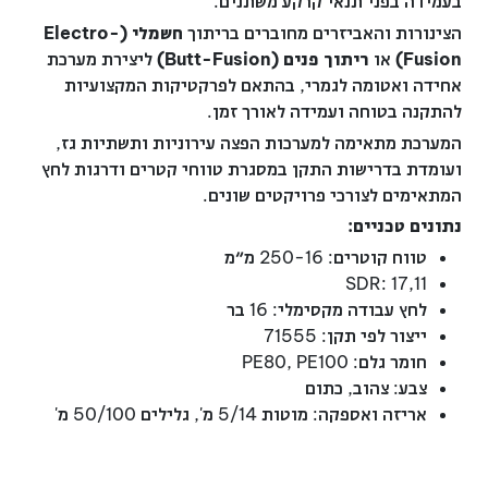
בעמידה בפני תנאי קרקע משתנים.
הצינורות והאביזרים מחוברים בריתוך
חשמלי
(Electro-
Fusion)
או
ריתוך פנים
(Butt-Fusion)
ליצירת מערכת
אחידה ואטומה לגמרי, בהתאם לפרקטיקות המקצועיות
להתקנה בטוחה ועמידה לאורך זמן.
המערכת מתאימה למערכות הפצה עירוניות ותשתיות גז,
ועומדת בדרישות התקן במסגרת טווחי קטרים ודרגות לחץ
המתאימים לצורכי פרויקטים שונים.
נתונים טכניים:
טווח קוטרים: 250-16 מ״מ
17,11 :SDR
לחץ עבודה מקסימלי: 16 בר
ייצור לפי תקן: 71555
חומר גלם: PE80, PE100
צבע: צהוב, כתום
אריזה ואספקה: מוטות 5/14 מ', גלילים 50/100 מ'