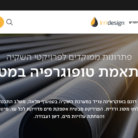
יתרים
פתרונות ממוקדים לפרויקטי השקיה
אמת טופוגרפיה במט
מטע תפוחים בשטח של 52 דונם באוקראינה צויד במערכת השקיה בטפטוף מלאה, משלב 
חץ מסוג ורדית. הפרויקט מבטיח אספקת מים מדויקת לכל עץ, מיטו
והפחתת עלויות מים, דשן ועבודה.