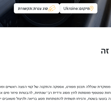
מיקום:
Ukraine
סוג צנרת:
תקשורת
זה
וקדת שכללה תכנון מפורט, אספקה והתקנה של קווי הפצה ראשיים ומשני
ות טפטפוף מווסתות לחץ מסוג ורדית רב־שנתיות, להבטחת פיזור מים אחי
 בוצעו בשטח, והניחו תשתית להתפתחות מטע בריאה ולניצול משאבים יע